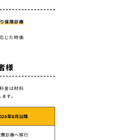
通り保険診療
に応じた時価
者様
(料金は材料
します。
026年8月以降
自費診療へ移行