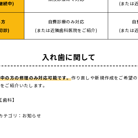
り継続中)
(または
る方
自費診療のみ対応
自
に初診)
(または近隣歯科医院をご紹介)
(または
入れ歯に関して
用中の方の修理のみ対応可能です。
作り直しや新規作成をご希望の
院をご紹介いたします。
正歯科】
カテゴリ：
お知らせ