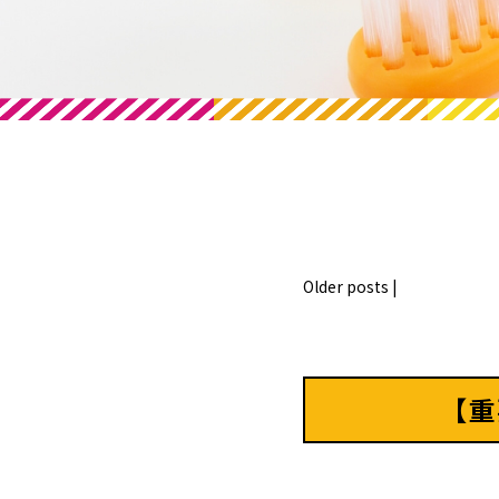
Older posts
|
【重